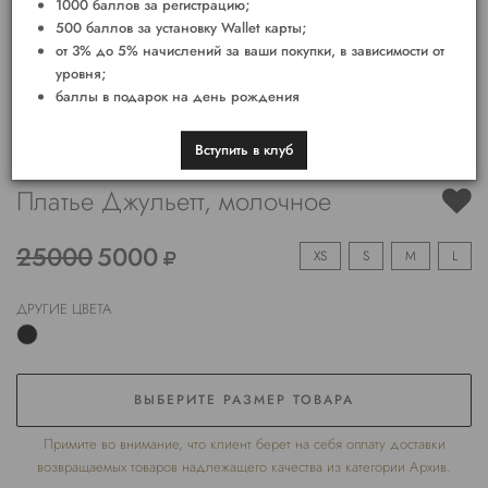
1000 баллов за регистрацию;
500 баллов за установку Wallet карты;
от 3% до 5% начислений за ваши покупки, в зависимости от
уровня;
баллы в подарок на день рождения
Вступить в клуб
Платье Джульетт, молочное
25000
5000
XS
S
M
L
ДРУГИЕ ЦВЕТА
ВЫБЕРИТЕ РАЗМЕР ТОВАРА
Примите во внимание, что клиент берет на себя оплату доставки
возвращаемых товаров надлежащего качества из категории Архив.