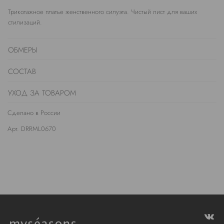
Трикотажное платье женственного силуэта. Чистый лист для ваших
стилизаций.
ОБМЕРЫ
СОСТАВ
УХОД ЗА ТОВАРОМ
Сделано в России
Арт. DRRML0670