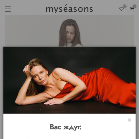
☰
92
0
×
Вас ждут: