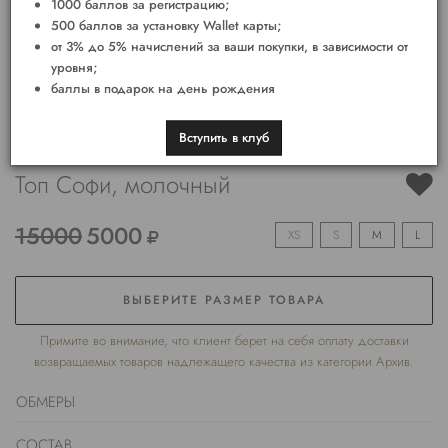
1000 баллов за регистрацию;
500 баллов за установку Wallet карты;
от 3% до 5% начислений за ваши покупки, в зависимости от
уровня;
баллы в подарок на день рождения
Вступить в клуб
Топ Софи, молочный
15000
5000
XS
S
M
L
ВЫБЕРИТЕ РАЗМЕР ТОВАРА
Примите во внимание, что клиент берет на себя оплату доставки
возвращаемых товаров надлежащего качества из категории Архив.
ОБМЕРЫ
СОСТАВ