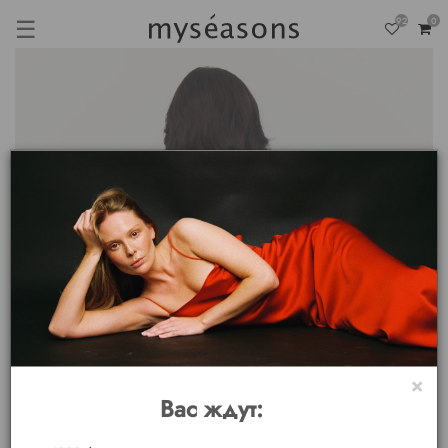
☰
92
0
×
Вас ждут: