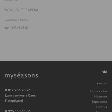
УХОД ЗА ТОВАРОМ
Сделано в России
Арт. KNRML0140
каталог
8 812 906 20 96
Карта сайта
(для звонков в Санкт-
Новинки
Петербурге)
Торжество
Платья
8 925 150 65 06