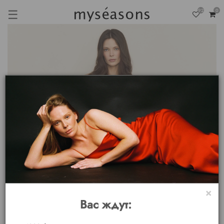
☰
92
0
×
Вас ждут: