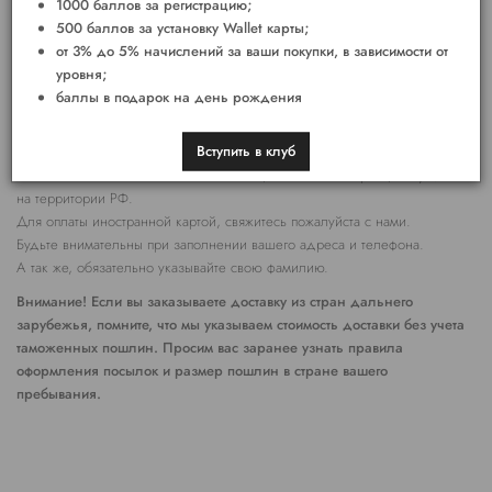
1000 баллов за регистрацию;
Мы стараемся делать все возможное, чтобы заказ был доставлен
500 баллов за установку Wallet карты;
вам, как можно раньше.
от 3% до 5% начислений за ваши покупки, в зависимости от
При оформлении заказа после 15:00 отправление осуществляется на
уровня;
следующий рабочий день
баллы в подарок на день рождения
Заказы, оформленные в выходные дни, будут отправлены в службу
доставки в понедельник.
Вступить в клуб
Заказ полностью оплачивается на сайте, банковской картой, выпущенной
на территории РФ.
Для оплаты иностранной картой, свяжитесь пожалуйста с нами.
Будьте внимательны при заполнении вашего адреса и телефона.
А так же, обязательно указывайте свою фамилию.
Внимание! Если вы заказываете доставку из стран дальнего
зарубежья, помните, что мы указываем стоимость доставки без учета
таможенных пошлин. Просим вас заранее узнать правила
оформления посылок и размер пошлин в стране вашего
пребывания.