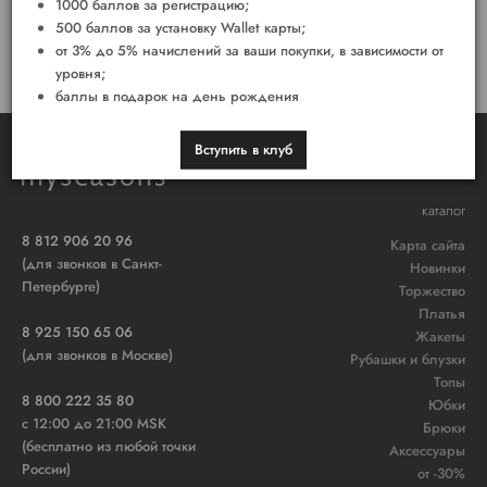
1000 баллов за регистрацию;
ЗАРЕГИСТРИРОВАТЬСЯ
500 баллов за установку Wallet карты;
от 3% до 5% начислений за ваши покупки, в зависимости от
уровня;
баллы в подарок на день рождения
Вступить в клуб
каталог
8 812 906 20 96
Карта сайта
(для звонков в Санкт-
Новинки
Петербурге)
Торжество
Платья
8 925 150 65 06
Жакеты
(для звонков в Москве)
Рубашки и блузки
Топы
8 800 222 35 80
Юбки
c 12:00 до 21:00 MSK
Брюки
(бесплатно из любой точки
Аксессуары
России)
от -30%