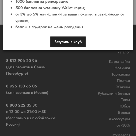
1000 баллов за регистрацию;
ОГРН: 316784700103021
500 баллов за установку Wallet карты;
Почтовый адрес: 191002, г.Санкт-Петербург, ул. Рубинштейна д.34
от 3% до 5% начислений за ваши покупки, в зависимости от
Телефон: +7921-906-20-96
уровня;
баллы в подарок на день рождения
Вступить в клуб
каталог
8 812 906 20 96
Карта сайта
(для звонков в Санкт-
Новинки
Петербурге)
Торжество
Платья
8 925 150 65 06
Жакеты
(для звонков в Москве)
Рубашки и блузки
Топы
8 800 222 35 80
Юбки
c 12:00 до 21:00 MSK
Брюки
(бесплатно из любой точки
Аксессуары
России)
от -30%
myseasons