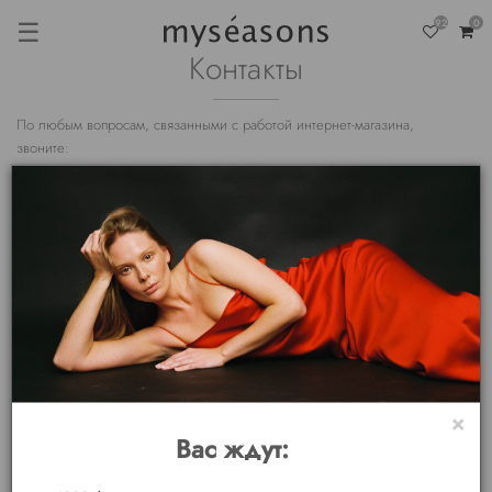
☰
92
0
Контакты
По любым вопросам, связанными с работой интернет-магазина,
звоните:
8 800 222 35 80
(Москва и Россия, бесплатно)
8 (812) 906 20 96
(для звонков в Санкт-Петербурге)
8 925 150 65 06
(для звонков в Москве)
c 12:00 до 21:00 MSK
Отзывы и предложения:
info@myseasons.store
Вакансии:
hr@myseasons.store
×
Вас ждут:
ИП ХМЕЛЁВА ХАННА ВАЛЕРЬЕВНА
ИНН: 784105984895