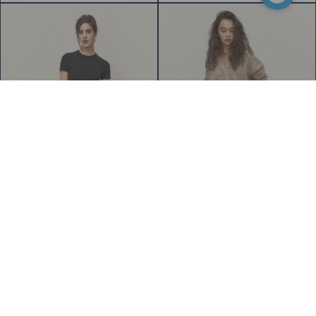
жемчужная
Юбка Тайра,
25000 ₽
Юбка Людмила,
36000 ₽
леопардовая
коричневая