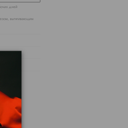
абочих дней
езом, вытягивающим