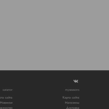
каталог
myseasons
рта сайта
Карта сайта
Новинки
Магазины
оржество
Доставка