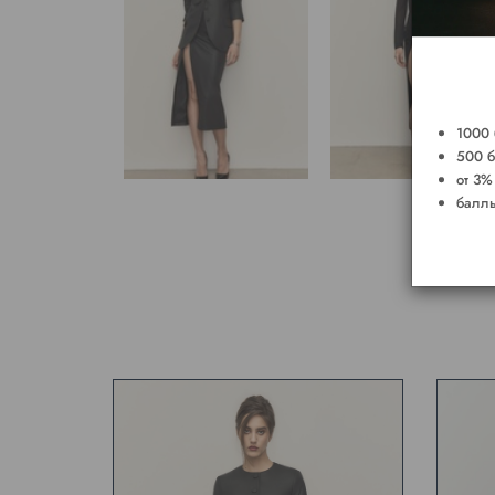
1000 
500 б
от 3%
баллы