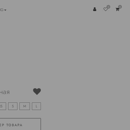
0
0
NG
ная
XS
S
M
L
ЕР ТОВАРА