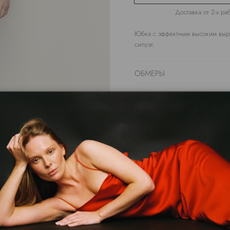
Доставка от 2-х р
Юбка с эффектным высоким выр
силуэт.
ОБМЕРЫ
СОСТАВ
УХОД ЗА ТОВАРОМ
Сделано в России
Арт. SKRBL0300