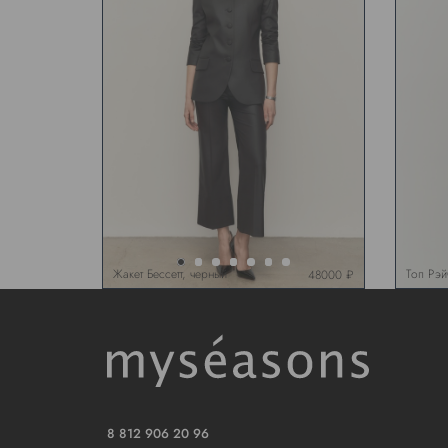
Жакет Бессетт, черный
Топ Рэй
48000 ₽
8 812 906 20 96