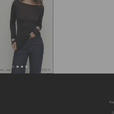
чел, черный
12900 ₽
Ка
Т