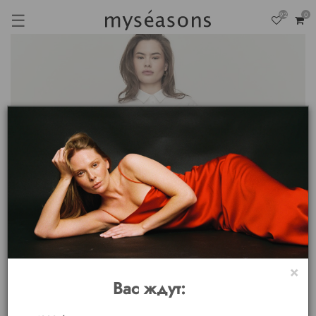
☰
92
0
×
Вас ждут: