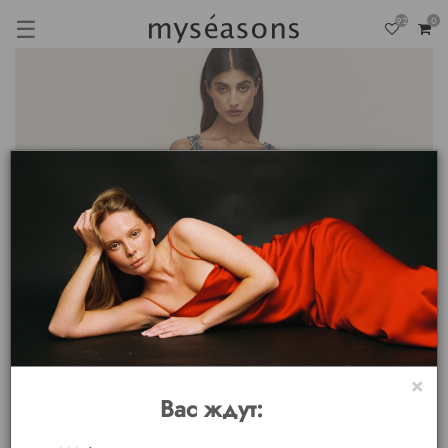
☰
92
0
×
Вас ждут: