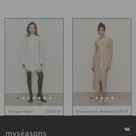
Рубашка Мерил
26000 ₽
Платье Лорен, бежевое
45000 ₽
удлиненная, белая