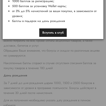
1000 баллов за регистрацию;
500 баллов за установку Wallet карты;
1 балл =1 рубль
от 3% до 5% начислений за ваши покупки, в зависимости от
уровня;
баллы в подарок на день рождения
Баллы начисляются на бонусный счет в течении 14 (четырнадцати) дней
при условии совершения покупки.
Вступить в клуб
Бонусными баллами вы можете оплатить до 30% от суммы чека. Их
можно потратить на все, кроме оплаты акционных товаров, а также
доставок, билетов и услуг.
Обращаем Ваше внимание, что бонусы и скидки по различным акциям
не суммируются.
Накопленные баллы сгорают в случае отсутствия списания баллов за
покупку товаров в течение 180 дней
День рождения
За 7 дней до дня рождения дарим 1000, 1500 и 2500 бонусов в
зависимости от уровня в программе лояльности. Бонусы действуют в
течение 30 дней после начисления.
Для их получения необходимо указать дату рождения в личном
кабинете.