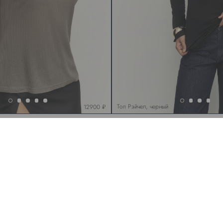
Топ Рэйчел, черный
12900 ₽
Ка
Т