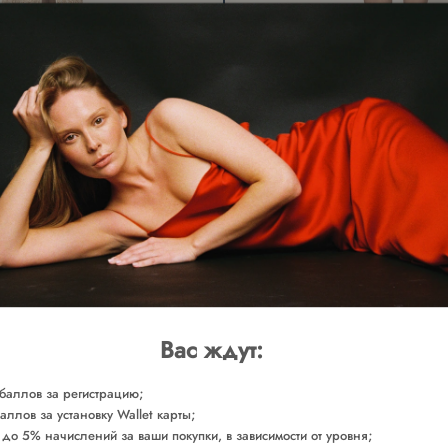
евое
Юбка Тайра, леопардовая
45000 ₽
Вас ждут:
баллов за регистрацию;
аллов за установку Wallet карты;
 до 5% начислений за ваши покупки, в зависимости от уровня;