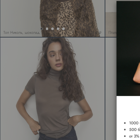
Топ Николь, шоколад
Платье Лорен, беж
12900 ₽
1000 
500 б
от 3%