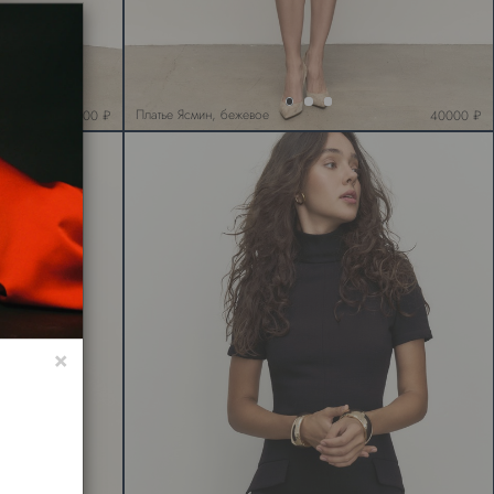
Платье Ясмин, бежевое
25000 ₽
40000 ₽
×