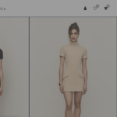
0
0
NG