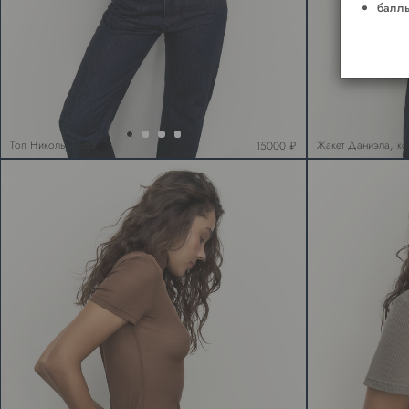
баллы
Топ Николь, кофе
Жакет Даниэла, ко
15000 ₽