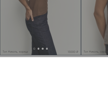
Топ Николь, корица
Топ Николь, серый
15000 ₽
8 812 906 20 96