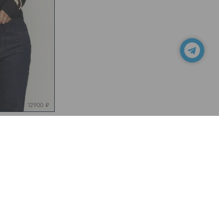
12900 ₽
каталог
myseasons
рта сайта
Карта сайта
Новинки
Магазины
оржество
Доставка