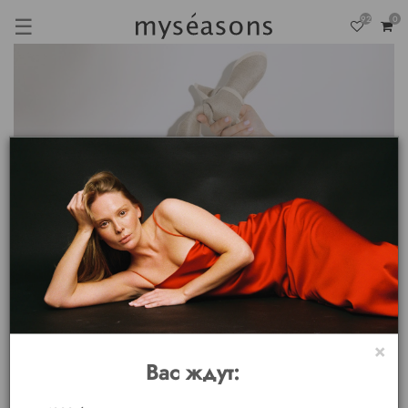
☰
92
0
×
Вас ждут: