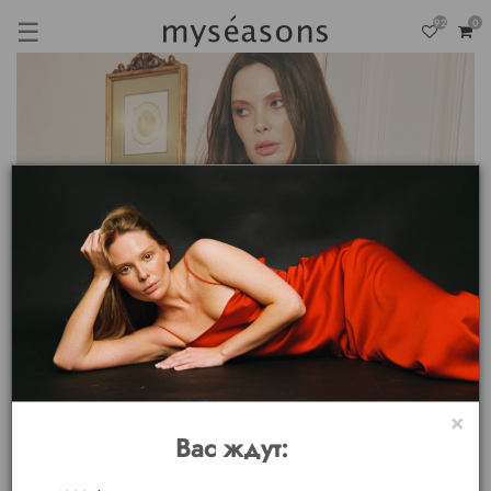
☰
92
0
×
Вас ждут: