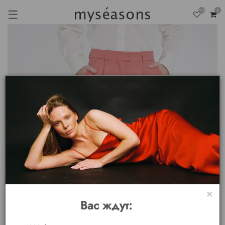
☰
92
0
×
Вас ждут: