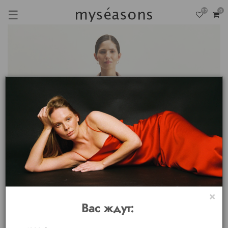
☰
92
0
×
Вас ждут: