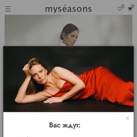
☰
92
0
×
Вас ждут: