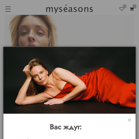
☰
92
0
×
Вас ждут: