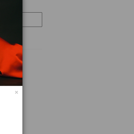
UT
 купить
×