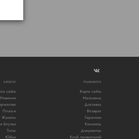
каталог
myseasons
рта сайта
Карта сайта
Новинки
Магазины
оржество
Доставка
Платья
Возврат
Жакеты
Гарантии
и блузки
Контакты
Топы
Документы
Юбки
Клуб привилегий