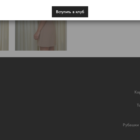
Вступить в клуб
Ка
Т
Рубашки 