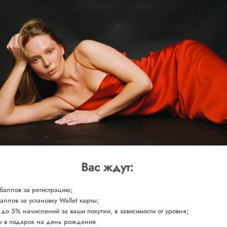
16000
8000
SOLD O
Последний шанс
СОСТАВ
Сделано в России
Арт. DRRBE0210
Вас ждут:
баллов за регистрацию;
аллов за установку Wallet карты;
 до 5% начислений за ваши покупки, в зависимости от уровня;
 в подарок на день рождения