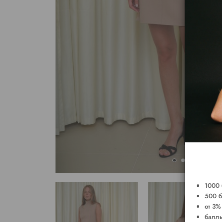
1000 
500 б
от 3%
баллы