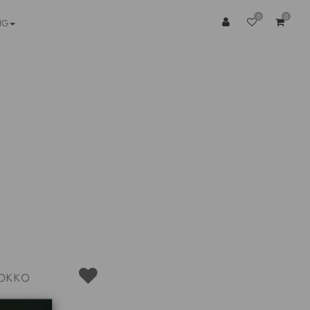
0
0
NG
окко