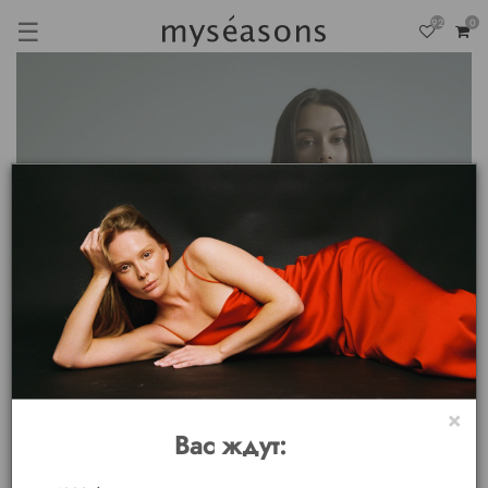
☰
92
0
×
Вас ждут: