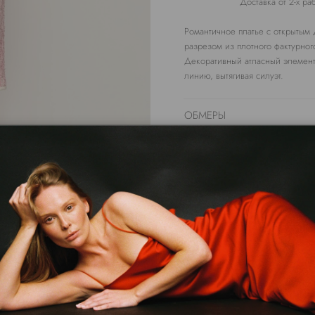
Доставка от 2-х р
Романтичное платье с открытым 
разрезом из плотного фактурног
Декоративный атласный элемент
линию, вытягивая силуэт.
ОБМЕРЫ
СОСТАВ
УХОД ЗА ТОВАРОМ
Сделано в России
Арт. DRRPI0890