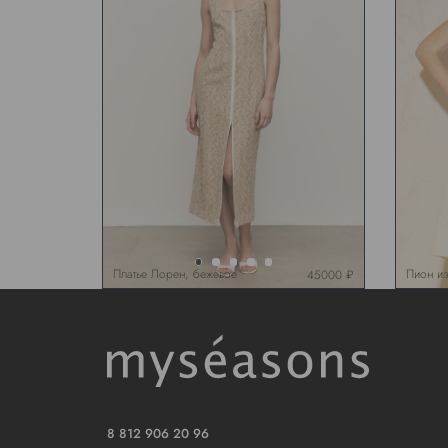
Платье Лорен, бежевое
Пион из
45000 ₽
8 812 906 20 96