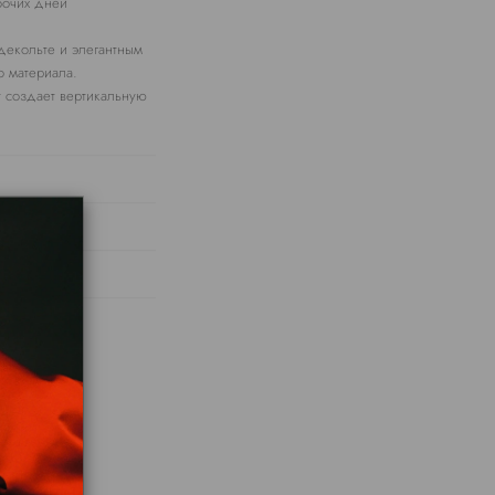
абочих дней
декольте и элегантным
о материала.
 создает вертикальную