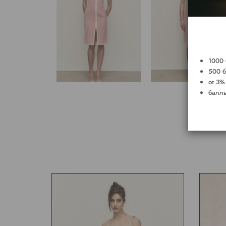
1000 
500 б
от 3%
баллы