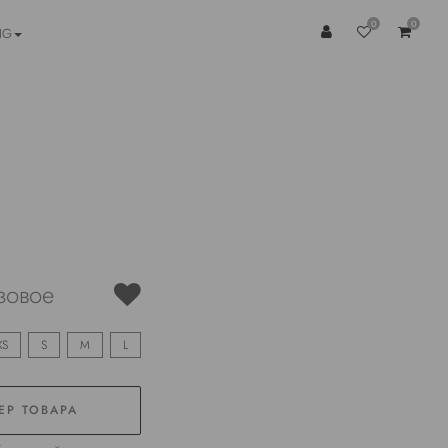
0
0
NG
зовое
XS
S
M
L
ЕР ТОВАРА