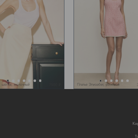
 шёлка, молочный
Платье Элизабет, розовое
7500 ₽
Ка
Т