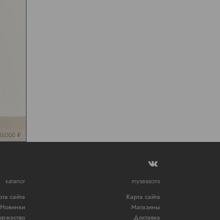
36000 ₽
каталог
myseasons
рта сайта
Карта сайта
Новинки
Магазины
оржество
Доставка