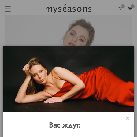
☰
92
0
×
Вас ждут: