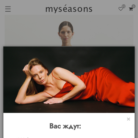
☰
92
0
×
Вас ждут: