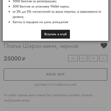
1000 баллов за регистрацию;
500 баллов за установку Wallet карты;
от 3% до 5% начислений за ваши покупки, в зависимости от
уровня;
баллы в подарок на день рождения
Вступить в клуб
Платье Шэрон мини, черное
25000
XS
S
M
L
SOLD OUT
Доставка от 2-х рабочих дней
То самое черное мини платье без нарочитых деталей, которое
необходимо всем.