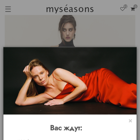
☰
92
0
×
Вас ждут: