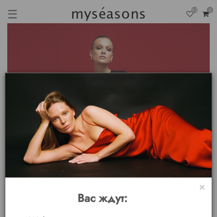
☰
92
0
×
Вас ждут: