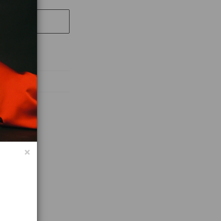
UT
абочих дней
×