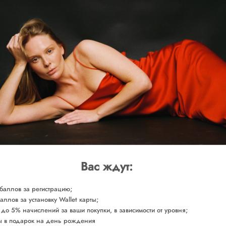
SOLD O
Доставка от 2-х р
ОБМЕРЫ
СОСТАВ
Сделано в России
Арт. DRRML0020
Вас ждут:
баллов за регистрацию;
аллов за установку Wallet карты;
 до 5% начислений за ваши покупки, в зависимости от уровня;
 в подарок на день рождения