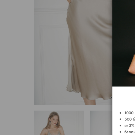
1000 
500 б
от 3%
баллы