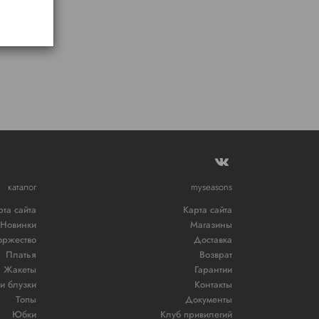
каталог
myseasons
рта сайта
Карта сайта
Новинки
Магазины
оржество
Доставка
Платья
Возврат
Жакеты
Гарантии
и блузки
Контакты
Топы
Документы
Юбки
Клуб привилегий