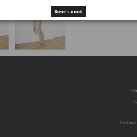
Вступить в клуб
Ка
Т
Рубашки 