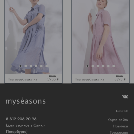
11900
11990
Платье-рубашка из
5950 ₽
Платье-рубашка из
8393 ₽
шелка, голубая
шёлка, розовая
каталог
8 812 906 20 96
Карта сайта
(для звонков в Санкт-
Новинки
Петербурге)
Торжество