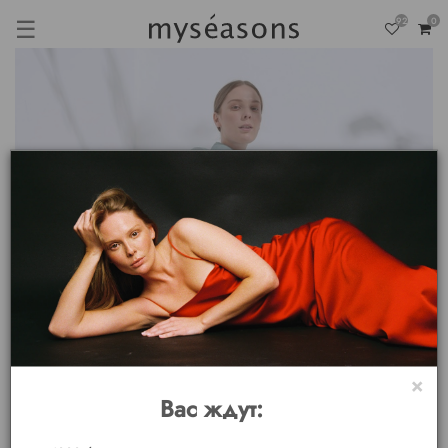
☰
92
0
×
Вас ждут: