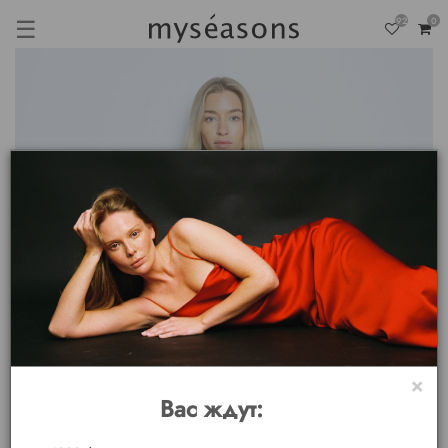
☰
92
0
×
Вас ждут: