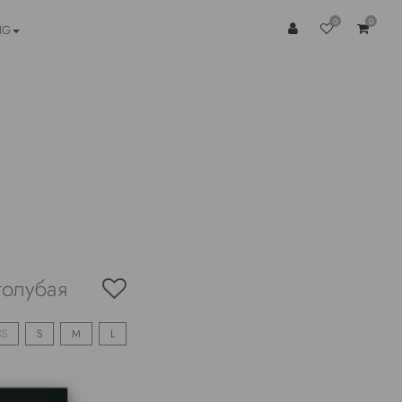
0
0
NG
голубая
XS
S
M
L