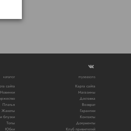
каталог
myseasons
рта сайта
Карта сайта
Новинки
Магазины
оржество
Доставка
Платья
Возврат
Жакеты
Гарантии
и блузки
Контакты
Топы
Документы
Юбки
Клуб привилегий