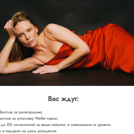
ВЫБЕРИТЕ РАЗМ
Доставка от 2-х р
ОБМЕРЫ
СОСТАВ
УХОД ЗА ТОВАРОМ
Сделано в России
Арт. SHRLB0180
Вас ждут:
баллов за регистрацию;
аллов за установку Wallet карты;
 до 5% начислений за ваши покупки, в зависимости от уровня;
 в подарок на день рождения