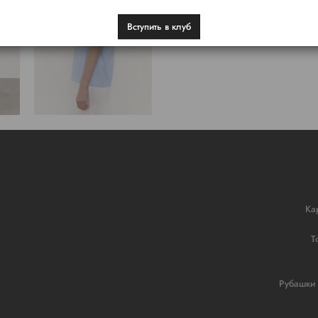
Вступить в клуб
Ка
Т
Рубашки 