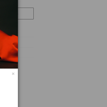
ЕР ТОВАРА
абочих дней
×