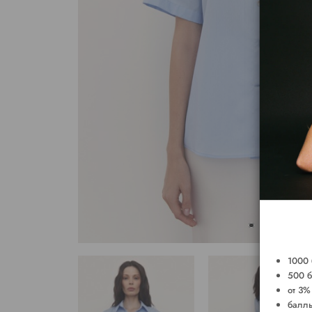
1000 
500 б
от 3%
баллы