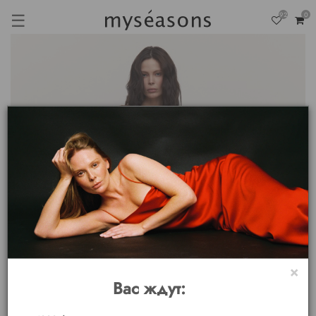
☰
92
0
×
Вас ждут: