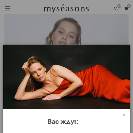
☰
92
0
×
Вас ждут: