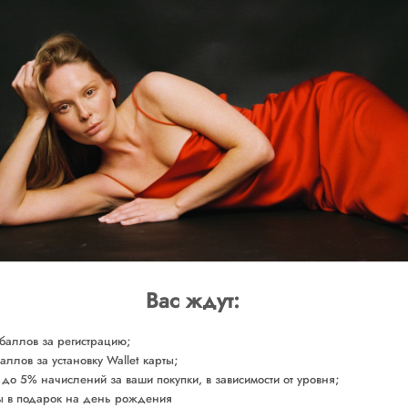
ДОБАВИТЬ В 
Доставка от 2-х р
ОБМЕРЫ
СОСТАВ
Сделано в России
Арт. KNRBE0070
Вас ждут:
баллов за регистрацию;
аллов за установку Wallet карты;
 до 5% начислений за ваши покупки, в зависимости от уровня;
 в подарок на день рождения