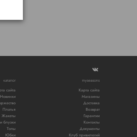
каталог
myseasons
рта сайта
Карта сайта
Новинки
Магазины
оржество
Доставка
Платья
Возврат
Жакеты
Гарантии
и блузки
Контакты
Топы
Документы
Юбки
Клуб привилегий