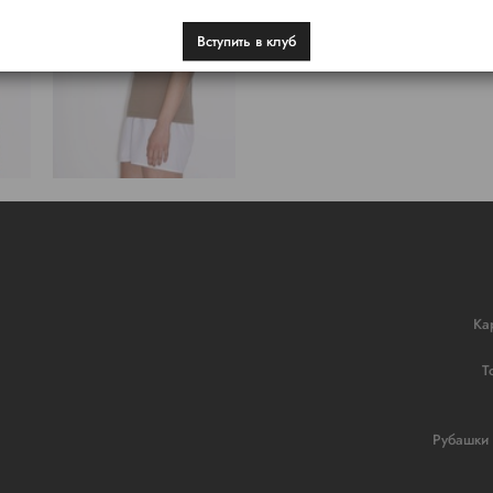
Вступить в клуб
Ка
Т
Рубашки 