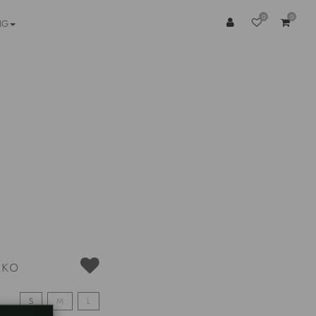
0
0
NG
кко
S
M
L