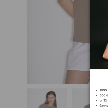
1000 
500 б
от 3%
баллы