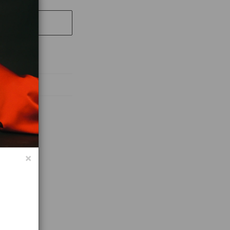
КОРЗИНУ
абочих дней
×