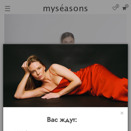
☰
92
0
×
Вас ждут: