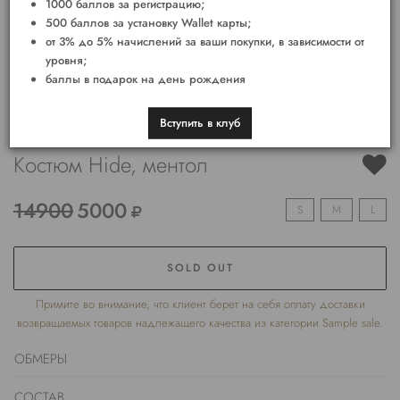
1000 баллов за регистрацию;
500 баллов за установку Wallet карты;
от 3% до 5% начислений за ваши покупки, в зависимости от
уровня;
баллы в подарок на день рождения
Вступить в клуб
Костюм Hide, ментол
14900
5000
S
M
L
SOLD OUT
Примите во внимание, что клиент берет на себя оплату доставки
возвращаемых товаров надлежащего качества из категории Sample sale.
ОБМЕРЫ
СОСТАВ