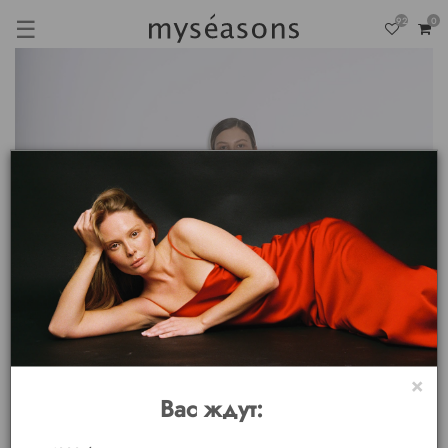
☰
92
0
×
Вас ждут: