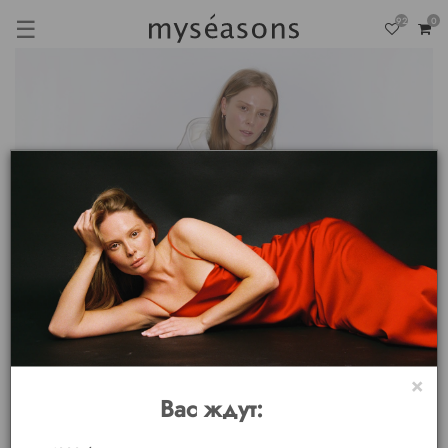
☰
92
0
×
Вас ждут: