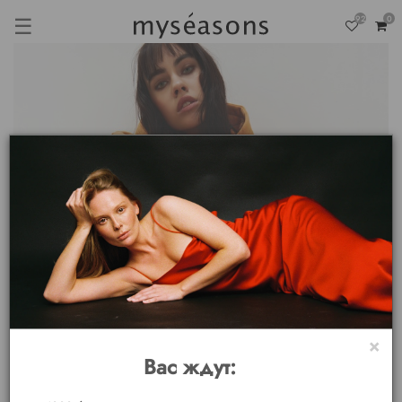
☰
92
0
×
Вас ждут: