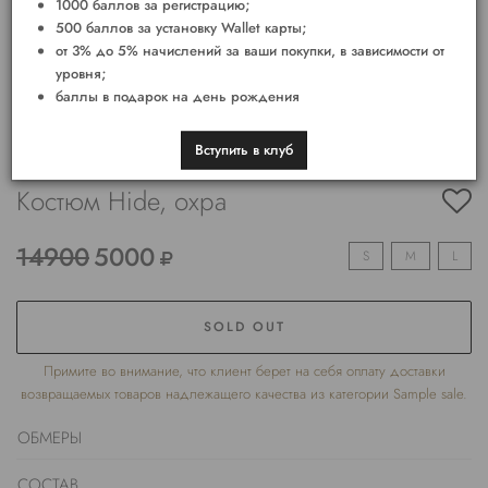
1000 баллов за регистрацию;
500 баллов за установку Wallet карты;
от 3% до 5% начислений за ваши покупки, в зависимости от
уровня;
баллы в подарок на день рождения
Вступить в клуб
Костюм Hide, охра
14900
5000
S
M
L
SOLD OUT
Примите во внимание, что клиент берет на себя оплату доставки
возвращаемых товаров надлежащего качества из категории Sample sale.
ОБМЕРЫ
СОСТАВ