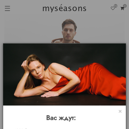
☰
92
0
×
Вас ждут: