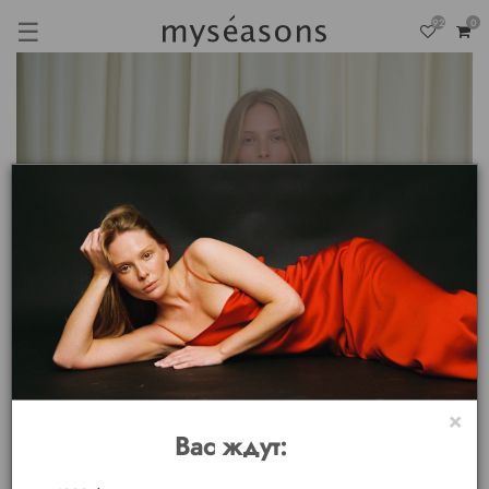
☰
92
0
×
Вас ждут: