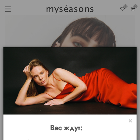
☰
92
0
×
Вас ждут: