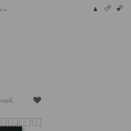
0
0
NG
чный,
XS
S
M
L