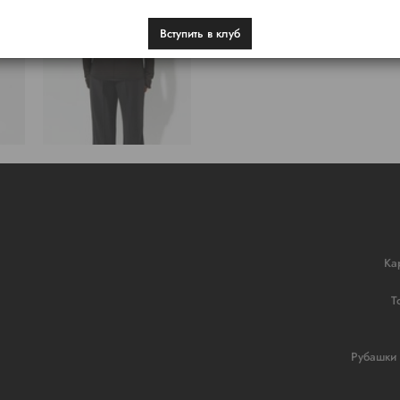
Вступить в клуб
Ка
Т
Рубашки 