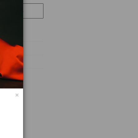
ЕР ТОВАРА
абочих дней
×