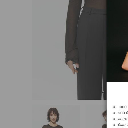
1000 
500 б
от 3%
баллы