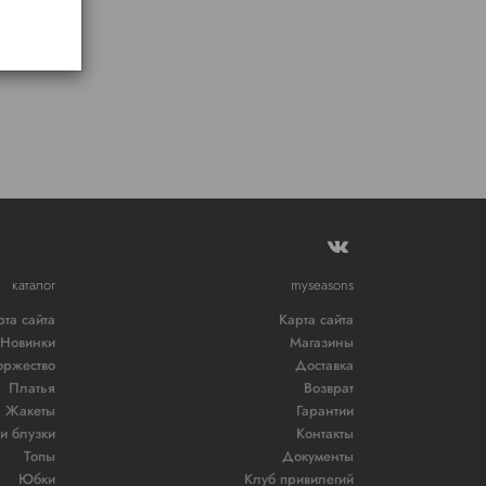
каталог
myseasons
рта сайта
Карта сайта
Новинки
Магазины
оржество
Доставка
Платья
Возврат
Жакеты
Гарантии
и блузки
Контакты
Топы
Документы
Юбки
Клуб привилегий