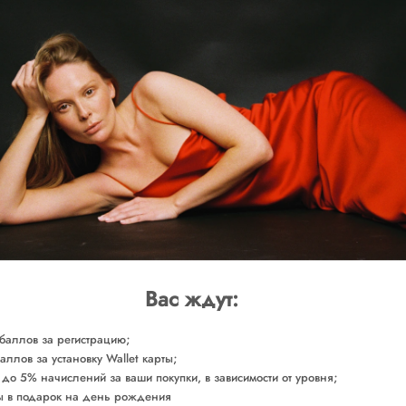
ВЫБЕРИТЕ РАЗМ
Доставка от 2-х р
ОБМЕРЫ
СОСТАВ
УХОД ЗА ТОВАРОМ
Сделано в России
Арт. KNRBL0130
Вас ждут:
баллов за регистрацию;
аллов за установку Wallet карты;
 до 5% начислений за ваши покупки, в зависимости от уровня;
 в подарок на день рождения