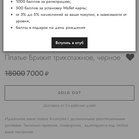
1000 баллов за регистрацию;
500 баллов за установку Wallet карты;
от 3% до 5% начислений за ваши покупки, в зависимости от
уровня;
баллы в подарок на день рождения
Вступить в клуб
Платье Брижит трикотажное, черное
18000
7000
SOLD OUT
Доставка от 2-х рабочих дней
Идеальное мини платье А-силуэта с удлиненными расклешенными
рукавами. Тактильно приятное, комфортное, адаптируется под любое
ваше настроние.