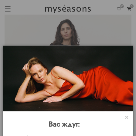
☰
92
0
×
Вас ждут: