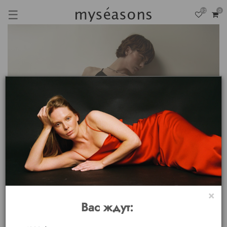
☰
92
0
×
Вас ждут: