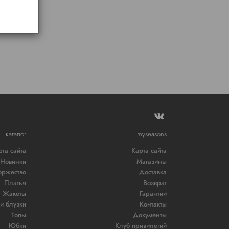
каталог
myseasons
рта сайта
Карта сайта
Новинки
Магазины
оржество
Доставка
Платья
Возврат
Жакеты
Гарантии
и блузки
Контакты
Топы
Документы
Юбки
Клуб привилегий