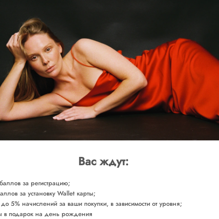
Доставка от 2-х р
Женственное, но такое уютное пл
хочется обнять.
ОБМЕРЫ
СОСТАВ
УХОД ЗА ТОВАРОМ
Сделано в России
Арт. DRRGR0680
Вас ждут:
баллов за регистрацию;
аллов за установку Wallet карты;
 до 5% начислений за ваши покупки, в зависимости от уровня;
 в подарок на день рождения