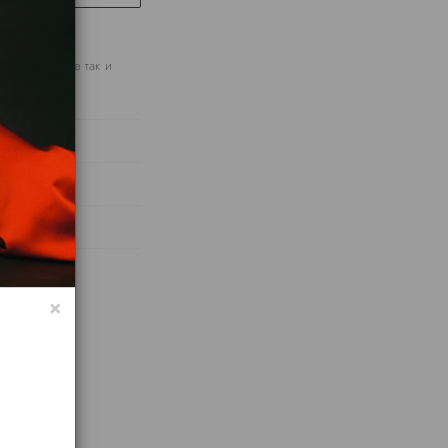
абочих дней
атье, которое так и
×