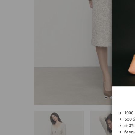
1000 
500 б
от 3%
баллы