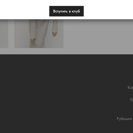
Вступить в клуб
Ка
Т
Рубашки 