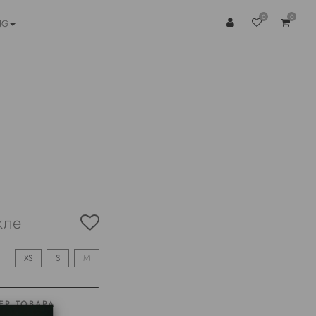
0
0
NG
кле
XS
S
M
ЕР ТОВАРА