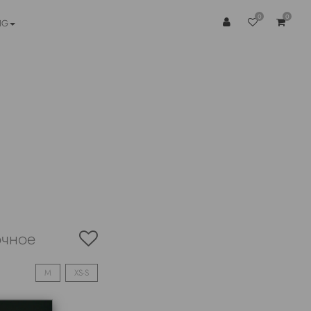
0
0
NG
очное
M
XS-S