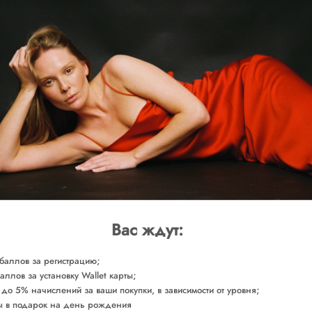
SOLD O
Доставка от 2-х р
ОБМЕРЫ
СОСТАВ
Сделано в России
Арт. DRRML0450
Вас ждут:
баллов за регистрацию;
аллов за установку Wallet карты;
 до 5% начислений за ваши покупки, в зависимости от уровня;
 в подарок на день рождения