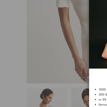
1000 
500 б
от 3%
баллы