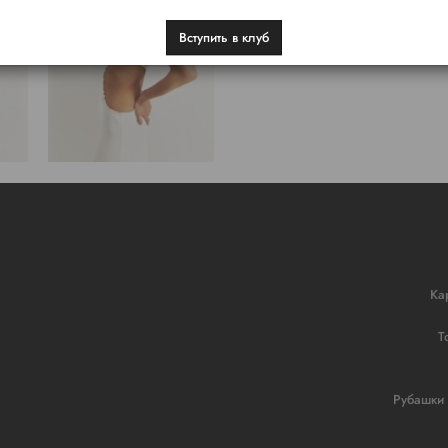
Вступить в клуб
Ка
Т
Рубашки 