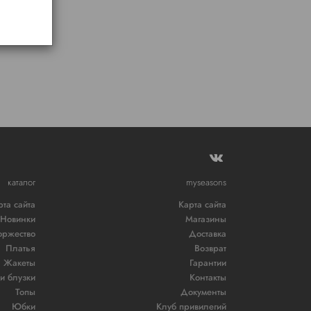
каталог
myseasons
рта сайта
Карта сайта
Новинки
Магазины
оржество
Доставка
Платья
Возврат
Жакеты
Гарантии
и блузки
Контакты
Топы
Документы
Юбки
Клуб привилегий