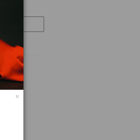
UT
абочих дней
×