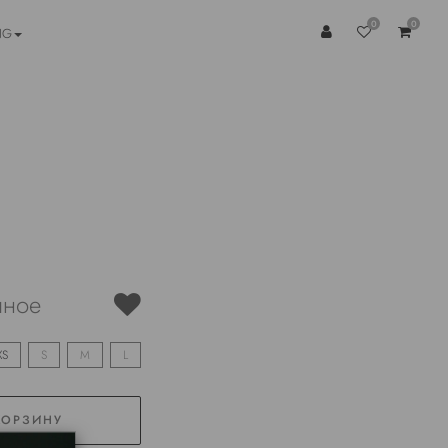
0
0
NG
чное
XS
S
M
L
КОРЗИНУ