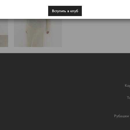
Вступить в клуб
Ка
Т
Рубашки 