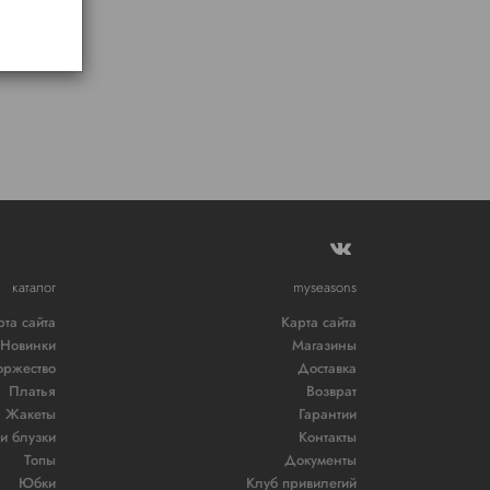
каталог
myseasons
рта сайта
Карта сайта
Новинки
Магазины
оржество
Доставка
Платья
Возврат
Жакеты
Гарантии
и блузки
Контакты
Топы
Документы
Юбки
Клуб привилегий