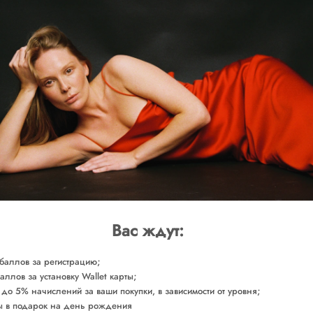
Доставка от 2-х р
Полупрозрачное платье из тонч
шерсти. Многогранная вещь, ос
ваших уникальных стилизаций.
ОБМЕРЫ
СОСТАВ
УХОД ЗА ТОВАРОМ
Сделано в России
Арт. DRRBE0560
Вас ждут:
баллов за регистрацию;
аллов за установку Wallet карты;
 до 5% начислений за ваши покупки, в зависимости от уровня;
 в подарок на день рождения