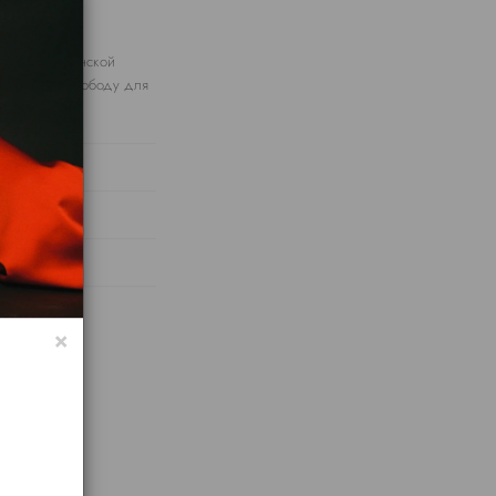
абочих дней
айшей итальянской
тавляющая свободу для
×