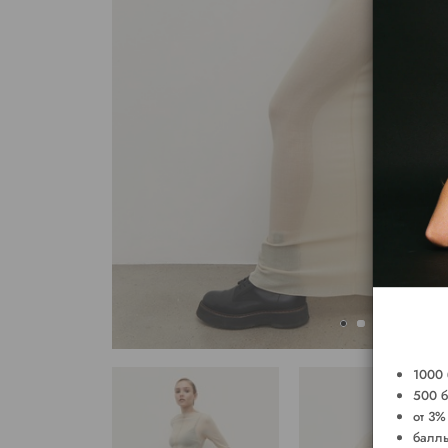
1000 
500 б
от 3%
баллы