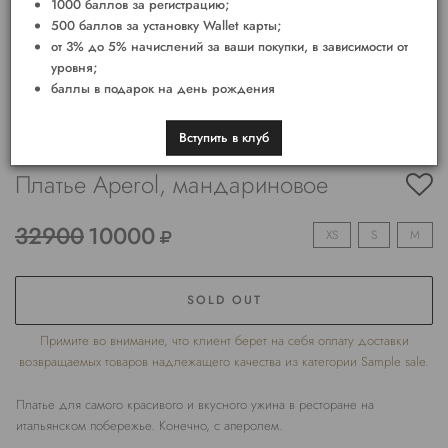
1000 баллов за регистрацию;
500 баллов за установку Wallet карты;
от 3% до 5% начислений за ваши покупки, в зависимости от
уровня;
баллы в подарок на день рождения
Вступить в клуб
Платье Aperol, мандариновое
32900
10000
XS
S
M
SOLD OUT
Примите во внимание, что клиент берет на себя оплату доставки
возвращаемых товаров надлежащего качества из категории Sample sale.
Платье для самого красивого и вкусного ужина в ресторане на
итальянском побережье. Конечно, с аперолем.