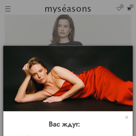
☰
92
0
×
Вас ждут: