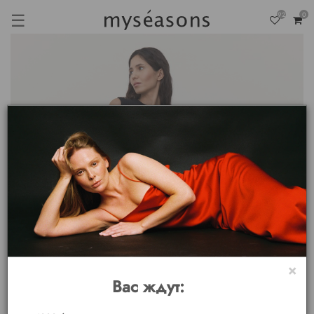
☰
92
0
×
Вас ждут: