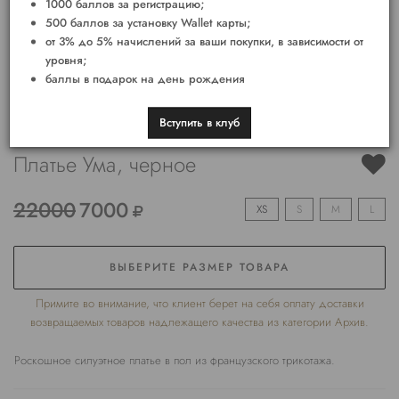
1000 баллов за регистрацию;
500 баллов за установку Wallet карты;
от 3% до 5% начислений за ваши покупки, в зависимости от
уровня;
баллы в подарок на день рождения
Вступить в клуб
Платье Ума, черное
22000
7000
XS
S
M
L
ВЫБЕРИТЕ РАЗМЕР ТОВАРА
Примите во внимание, что клиент берет на себя оплату доставки
возвращаемых товаров надлежащего качества из категории Архив.
Роскошное силуэтное платье в пол из французского трикотажа.