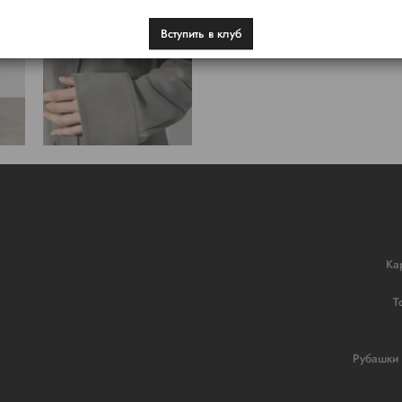
Вступить в клуб
Ка
Т
Рубашки 