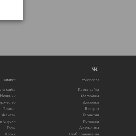
каталог
myseasons
рта сайта
Карта сайта
Новинки
Магазины
оржество
Доставка
Платья
Возврат
Жакеты
Гарантии
и блузки
Контакты
Топы
Документы
Юбки
Клуб привилегий