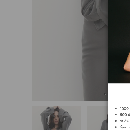
1000 
500 б
от 3%
баллы