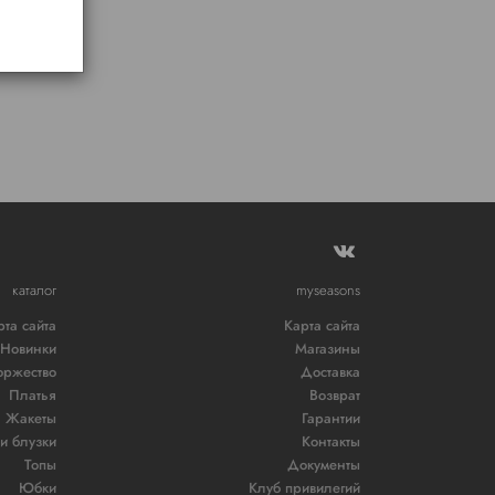
каталог
myseasons
рта сайта
Карта сайта
Новинки
Магазины
оржество
Доставка
Платья
Возврат
Жакеты
Гарантии
и блузки
Контакты
Топы
Документы
Юбки
Клуб привилегий