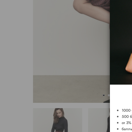
1000 
500 б
от 3%
баллы