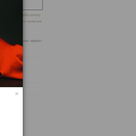
ЕР ТОВАРА
нт берет на себя оплату
в надлежащего качества
Архив.
ми, создающими эффект
×