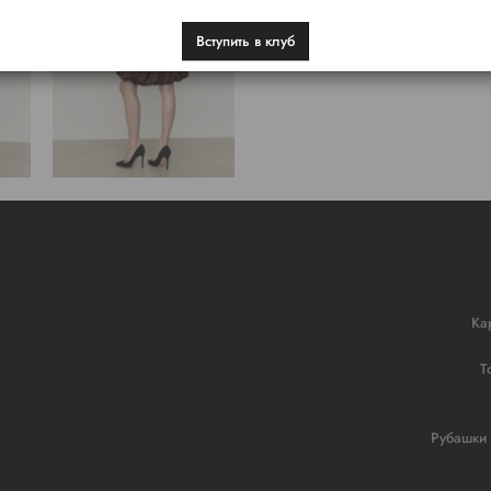
Вступить в клуб
Ка
Т
Рубашки 