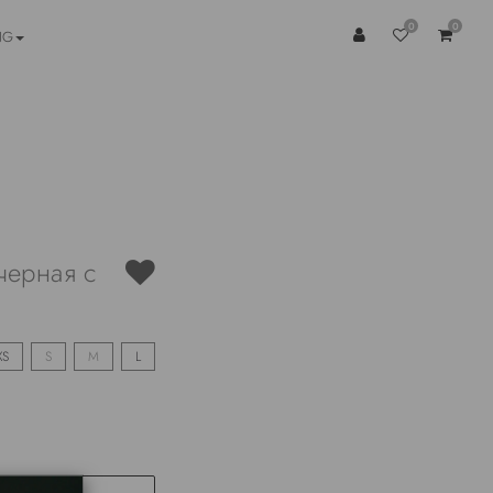
0
0
NG
черная с
XS
S
M
L