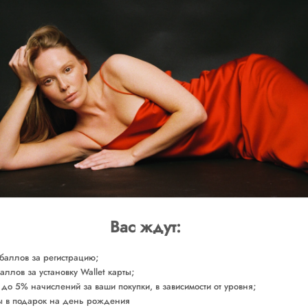
ВЫБЕРИТЕ РАЗМ
Примите во внимание, что клие
доставки возвращаемых товаро
из категории 
Юбка со сложными драпировка
воздушного зефира.
ОБМЕРЫ
СОСТАВ
УХОД ЗА ТОВАРОМ
Вас ждут:
Сделано в России
Арт. SKRPR0260
баллов за регистрацию;
аллов за установку Wallet карты;
 до 5% начислений за ваши покупки, в зависимости от уровня;
 в подарок на день рождения